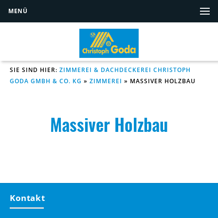
MENÜ
SIE SIND HIER:
ZIMMEREI & DACHDECKEREI CHRISTOPH
GODA GMBH & CO. KG
»
ZIMMEREI
»
MASSIVER HOLZBAU
Massiver Holzbau
Kontakt