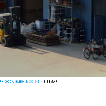
PH GODA GMBH & CO. KG
»
SITEMAP