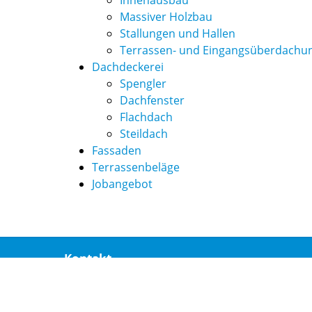
Massiver Holzbau
Stallungen und Hallen
Terrassen- und Eingangsüberdachu
Dachdeckerei
Spengler
Dachfenster
Flachdach
Steildach
Fassaden
Terrassenbeläge
Jobangebot
Kontakt
Zimmerei & Dachdeckerei Christoph Goda GmbH & C